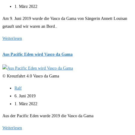
veröffentlicht:
Beitrag
1. März 2022
zuletzt
Am 9. Juni 2019 wurde die Vasco da Gama von Sängerin Annett Louisan
geändert
getauft und wir waren an Bord..
am:
Taufe
Weiterlesen
und
besondere
Aus Pacific Eden wird Vasco da Gama
Kreuzfahrten
mit
© Kreuzfahrt 4.0 Vasco da Gama
der
Vasco
Beitrags-
Ralf
da
Autor:
Beitrag
6. Juni 2019
Gama
veröffentlicht:
Beitrag
1. März 2022
zuletzt
Aus der Pacific Eden wurde 2019 die Vasco da Gama
geändert
am:
Aus
Weiterlesen