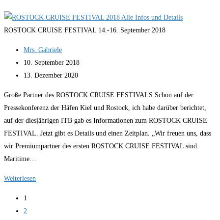
WORLD
EXPLORER
ROSTOCK CRUISE FESTIVAL 14.-16. September 2018
von
nicko
Beitrags-
Mrs. Gabriele
cruises
Autor:
Beitrag
10. September 2018
erleben
veröffentlicht:
Beitrag
13. Dezember 2020
zuletzt
Große Partner des ROSTOCK CRUISE FESTIVALS Schon auf der
geändert
Pressekonferenz der Häfen Kiel und Rostock, ich habe darüber berichtet,
am:
auf der diesjährigen ITB gab es Informationen zum ROSTOCK CRUISE
FESTIVAL. Jetzt gibt es Details und einen Zeitplan. „Wir freuen uns, dass
wir Premiumpartner des ersten ROSTOCK CRUISE FESTIVAL sind.
Maritime…
ROSTOCK
Weiterlesen
CRUISE
1
FESTIVAL
2
2018