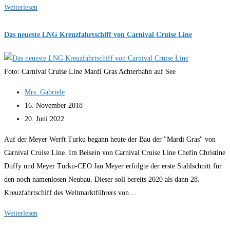
Hurtigruten
Weiterlesen
stellt
6
Das neueste LNG Kreuzfahrtschiff von Carnival Cruise Line
Kreuzfahrtschiffe
auf
Foto: Carnival Cruise Line Mardi Gras Achterbahn auf See
Flüssig-
Biogas
Beitrags-
Mrs. Gabriele
(LBG)
Autor:
Beitrag
16. November 2018
Antrieb
veröffentlicht:
Beitrag
20. Juni 2022
um
zuletzt
Auf der Meyer Werft Turku begann heute der Bau der "Mardi Gras" von
geändert
Carnival Cruise Line. Im Beisein von Carnival Cruise Line Chefin Christine
am:
Duffy und Meyer Turku-CEO Jan Meyer erfolgte der erste Stahlschnitt für
den noch namenlosen Neubau. Dieser soll bereits 2020 als dann 28.
Kreuzfahrtschiff des Weltmarktführers von…
Das
Weiterlesen
neueste