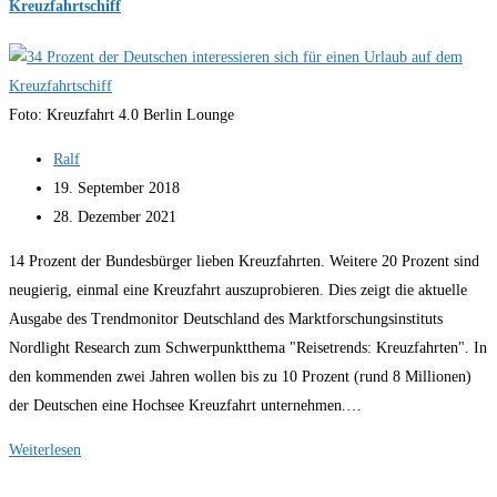
Kreuzfahrtschiff
Kreuzfahrten
bis
1.
Dezember
Foto: Kreuzfahrt 4.0 Berlin Lounge
2018
Beitrags-
Ralf
ab
Autor:
Beitrag
19. September 2018
veröffentlicht:
Beitrag
28. Dezember 2021
zuletzt
14 Prozent der Bundesbürger lieben Kreuzfahrten. Weitere 20 Prozent sind
geändert
neugierig, einmal eine Kreuzfahrt auszuprobieren. Dies zeigt die aktuelle
am:
Ausgabe des Trendmonitor Deutschland des Marktforschungsinstituts
Nordlight Research zum Schwerpunktthema "Reisetrends: Kreuzfahrten". In
den kommenden zwei Jahren wollen bis zu 10 Prozent (rund 8 Millionen)
der Deutschen eine Hochsee Kreuzfahrt unternehmen.…
34
Weiterlesen
Prozent