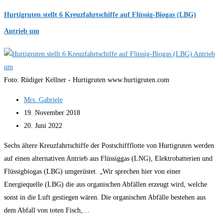
Pacific
Eden
Hurtigruten stellt 6 Kreuzfahrtschiffe auf Flüssig-Biogas (LBG)
wird
Antrieb um
Vasco
da
Gama
Foto: Rüdiger Kellner - Hurtigruten www.hurtigruten.com
Beitrags-
Mrs. Gabriele
Autor:
Beitrag
19. November 2018
veröffentlicht:
Beitrag
20. Juni 2022
zuletzt
Sechs ältere Kreuzfahrtschiffe der Postschiffflotte von Hurtigruten werden
geändert
auf einen alternativen Antrieb aus Flüssiggas (LNG), Elektrobatterien und
am:
Flüssigbiogas (LBG) umgerüstet. „Wir sprechen hier von einer
Energiequelle (LBG) die aus organischen Abfällen erzeugt wird, welche
sonst in die Luft gestiegen wären. Die organischen Abfälle bestehen aus
dem Abfall von toten Fisch,…