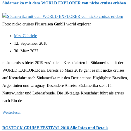
der
Südamerika mit dem WORLD EXPLORER von nicko cruises erleben
Deutschen
interessieren
Foto: nicko cruises Flussreisen GmbH world explorer
sich
für
Beitrags-
Mrs. Gabriele
einen
Autor:
Beitrag
12. September 2018
Urlaub
veröffentlicht:
Beitrag
30. März 2022
auf
zuletzt
nicko cruises bietet 2019 zusätzliche Kreuzfahrten in Südamerika mit der
dem
geändert
WORLD EXPLORER an. Bereits ab März 2019 geht es mit nicko cruises
Kreuzfahrtschiff
am:
auf Kreuzfahrt nach Südamerika mit den Destinations-Highlights: Brasilien,
Argentinien und Uruguay. Besondere Anreise Südamerika steht für
Naturwunder und Lebensfreude. Die 18-tägige Kreuzfahrt führt als erstes
nach Rio de…
Südamerika
Weiterlesen
mit
dem
ROSTOCK CRUISE FESTIVAL 2018 Alle Infos und Details