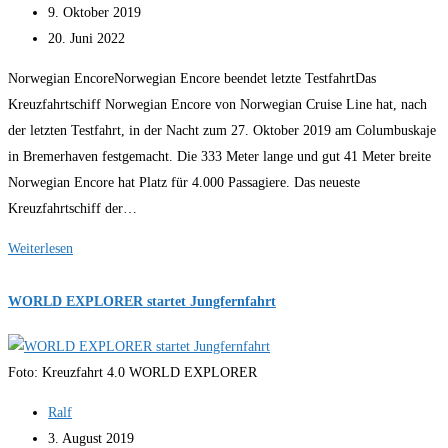
Autor:
Beitrag
9. Oktober 2019
veröffentlicht:
Beitrag
20. Juni 2022
zuletzt
Norwegian EncoreNorwegian Encore beendet letzte TestfahrtDas
geändert
Kreuzfahrtschiff Norwegian Encore von Norwegian Cruise Line hat, nach
am:
der letzten Testfahrt, in der Nacht zum 27. Oktober 2019 am Columbuskaje
in Bremerhaven festgemacht. Die 333 Meter lange und gut 41 Meter breite
Norwegian Encore hat Platz für 4.000 Passagiere. Das neueste
Kreuzfahrtschiff der…
Kreuzfahrt
Weiterlesen
News
Kompakt
WORLD EXPLORER startet Jungfernfahrt
Foto: Kreuzfahrt 4.0 WORLD EXPLORER
Beitrags-
Ralf
Autor:
Beitrag
3. August 2019