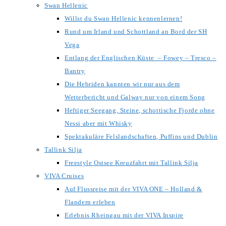
Swan Hellenic
Willst du Swan Hellenic kennenlernen!
Rund um Irland und Schottland an Bord der SH
Vega
Entlang der Englischen Küste – Fowey – Tresco –
Bantry
Die Hebriden kannten wir nur aus dem
Wetterbericht und Galway nur von einem Song
Heftiger Seegang, Steine, schottische Fjorde ohne
Nessi aber mit Whisky
Spektakuläre Felslandschaften, Puffins und Dublin
Tallink Silja
Freestyle Ostsee Kreuzfahrt mit Tallink Silja
VIVA Cruises
Auf Flussreise mit der VIVA ONE – Holland &
Flandern erleben
Erlebnis Rheingau mit der VIVA Inspire