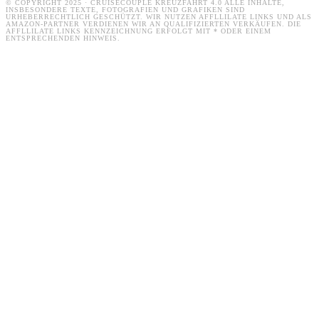
© COPYRIGHT 2025 · CRUISECOUPLE KREUZFAHRT 4.0 ALLE INHALTE,
INSBESONDERE TEXTE, FOTOGRAFIEN UND GRAFIKEN SIND
URHEBERRECHTLICH GESCHÜTZT. WIR NUTZEN AFFLLILATE LINKS UND ALS
AMAZON-PARTNER VERDIENEN WIR AN QUALIFIZIERTEN VERKÄUFEN. DIE
AFFLLILATE LINKS KENNZEICHNUNG ERFOLGT MIT * ODER EINEM
ENTSPRECHENDEN HINWEIS.