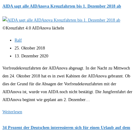
LNG
AIDA sagt alle AIDAnova Kreuzfahrten bis 1. Dezember 2018 ab
Kreuzfahrtschiff
von
©Kreuzfahrt 4.0 AIDAnova lächeln
Carnival
Cruise
Beitrags-
Ralf
Line
Autor:
Beitrag
25. Oktober 2018
veröffentlicht:
Beitrag
13. Dezember 2020
zuletzt
Vorfreudekreuzfahrten der AIDAnova abgesagt. In der Nacht zu Mittwoch
geändert
den 24. Oktober 2018 hat es in zwei Kabinen der AIDAnova gebrannt. Ob
am:
dies der Grund für die Absagen der Vorfreudekreuzfahrten mit der
AIDAnova ist, wurde von AIDA noch nicht bestätigt. Die Jungfernfahrt der
AIDAnova beginnt wie geplant am 2. Dezember…
AIDA
Weiterlesen
sagt
alle
34 Prozent der Deutschen interessieren sich für einen Urlaub auf dem
AIDAnova