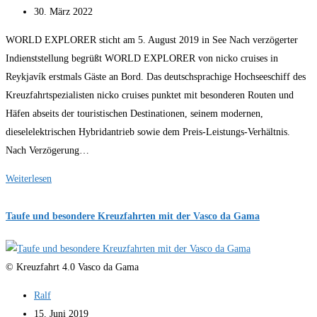
veröffentlicht:
Beitrag
30. März 2022
zuletzt
WORLD EXPLORER sticht am 5. August 2019 in See Nach verzögerter
geändert
Indienststellung begrüßt WORLD EXPLORER von nicko cruises in
am:
Reykjavík erstmals Gäste an Bord. Das deutschsprachige Hochseeschiff des
Kreuzfahrtspezialisten nicko cruises punktet mit besonderen Routen und
Häfen abseits der touristischen Destinationen, seinem modernen,
dieselelektrischen Hybridantrieb sowie dem Preis-Leistungs-Verhältnis.
Nach Verzögerung…
WORLD
Weiterlesen
EXPLORER
startet
Taufe und besondere Kreuzfahrten mit der Vasco da Gama
Jungfernfahrt
© Kreuzfahrt 4.0 Vasco da Gama
Beitrags-
Ralf
Autor:
Beitrag
15. Juni 2019