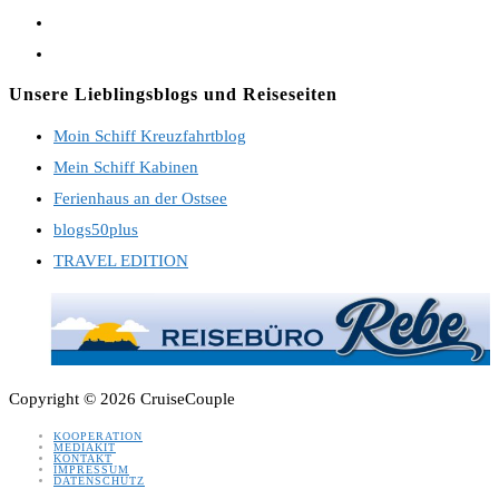
Opens
in
Opens
a
in
Unsere Lieblingsblogs und Reiseseiten
new
a
Moin Schiff Kreuzfahrtblog
tab
new
Mein Schiff Kabinen
tab
Ferienhaus an der Ostsee
blogs50plus
TRAVEL EDITION
Copyright © 2026 CruiseCouple
KOOPERATION
MEDIAKIT
KONTAKT
IMPRESSUM
DATENSCHUTZ