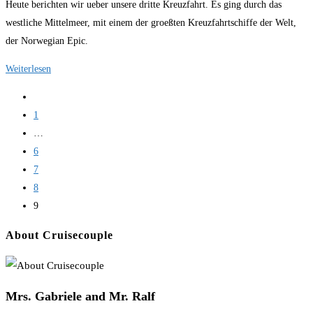
Heute berichten wir ueber unsere dritte Kreuzfahrt. Es ging durch das
westliche Mittelmeer, mit einem der groeßten Kreuzfahrtschiffe der Welt,
der Norwegian Epic.
Kreuzfahrt
Weiterlesen
4.0
Zur
trifft
vorherigen
1
die
Seite
…
NCL
6
Epic
7
8
9
About Cruisecouple
Mrs. Gabriele and Mr. Ralf