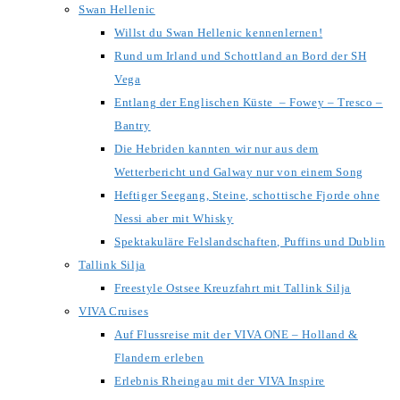
Swan Hellenic
Willst du Swan Hellenic kennenlernen!
Rund um Irland und Schottland an Bord der SH
Vega
Entlang der Englischen Küste – Fowey – Tresco –
Bantry
Die Hebriden kannten wir nur aus dem
Wetterbericht und Galway nur von einem Song
Heftiger Seegang, Steine, schottische Fjorde ohne
Nessi aber mit Whisky
Spektakuläre Felslandschaften, Puffins und Dublin
Tallink Silja
Freestyle Ostsee Kreuzfahrt mit Tallink Silja
VIVA Cruises
Auf Flussreise mit der VIVA ONE – Holland &
Flandern erleben
Erlebnis Rheingau mit der VIVA Inspire