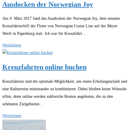
Ausdocken der Norwegian Joy
Schiff
die
Am 4. März 2017 fand das Ausdocken der Norwegian Joy, dem neusten
Symphony
Kreuzfahrtschiff der Flotte von Norwegian Cruise Line auf der Meyer
of
Werft in Papenburg statt. Ich war für Kreuzfahrt…
the
Seas
Ausdocken
Weiterlesen
der
Norwegian
Kreuzfahrten online buchen
Joy
Kreuzfahrten sind die optimale Möglichkeit, um einen Erholungsurlaub und
eine Kulturreise miteinander zu kombinieren. Dabei bleiben keine Wünsche
offen, denn online werden zahlreiche Routen angeboten, die zu den
schönsten Zielgebieten…
Kreuzfahrten
Weiterlesen
online