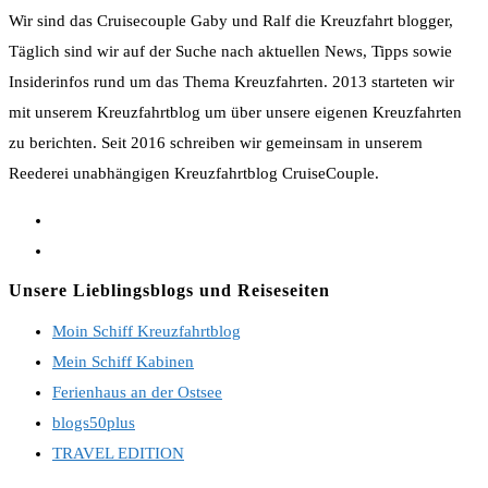
Wir sind das Cruisecouple Gaby und Ralf die Kreuzfahrt blogger,
Täglich sind wir auf der Suche nach aktuellen News, Tipps sowie
Insiderinfos rund um das Thema Kreuzfahrten. 2013 starteten wir
mit unserem Kreuzfahrtblog um über unsere eigenen Kreuzfahrten
zu berichten. Seit 2016 schreiben wir gemeinsam in unserem
Reederei unabhängigen Kreuzfahrtblog CruiseCouple.
Opens
in
Opens
a
in
Unsere Lieblingsblogs und Reiseseiten
new
a
Moin Schiff Kreuzfahrtblog
tab
new
Mein Schiff Kabinen
tab
Ferienhaus an der Ostsee
blogs50plus
TRAVEL EDITION