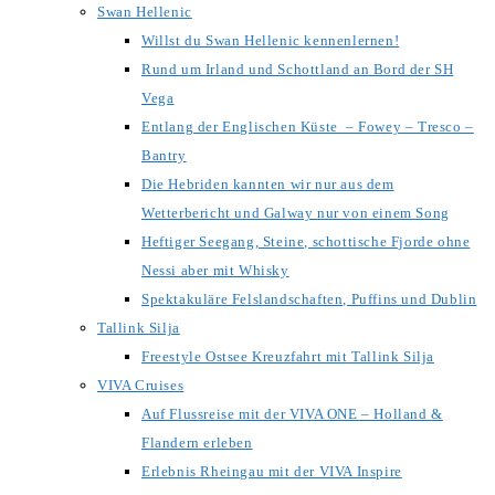
Swan Hellenic
Willst du Swan Hellenic kennenlernen!
Rund um Irland und Schottland an Bord der SH
Vega
Entlang der Englischen Küste – Fowey – Tresco –
Bantry
Die Hebriden kannten wir nur aus dem
Wetterbericht und Galway nur von einem Song
Heftiger Seegang, Steine, schottische Fjorde ohne
Nessi aber mit Whisky
Spektakuläre Felslandschaften, Puffins und Dublin
Tallink Silja
Freestyle Ostsee Kreuzfahrt mit Tallink Silja
VIVA Cruises
Auf Flussreise mit der VIVA ONE – Holland &
Flandern erleben
Erlebnis Rheingau mit der VIVA Inspire