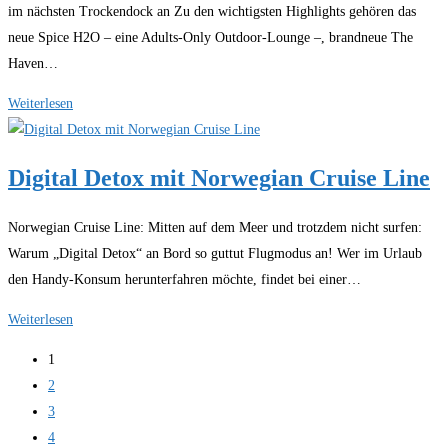
im nächsten Trockendock an Zu den wichtigsten Highlights gehören das
neue Spice H2O – eine Adults-Only Outdoor-Lounge –, brandneue The
Haven…
Norwegian
Weiterlesen
Cruise
Line
Digital Detox mit Norwegian Cruise Line
mit
Umgestaltung
Norwegian Cruise Line: Mitten auf dem Meer und trotzdem nicht surfen:
Warum „Digital Detox“ an Bord so guttut Flugmodus an! Wer im Urlaub
den Handy-Konsum herunterfahren möchte, findet bei einer…
Digital
Weiterlesen
Detox
1
mit
2
Norwegian
3
Cruise
4