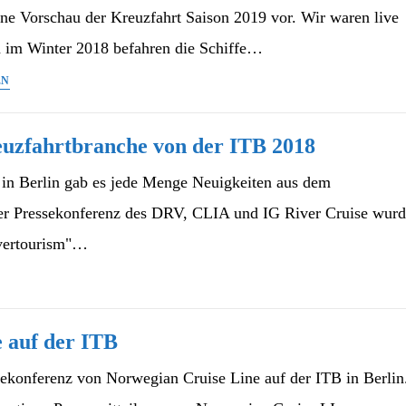
ne Vorschau der Kreuzfahrt Saison 2019 vor. Wir waren live
h im Winter 2018 befahren die Schiffe…
ITB
EN
2018
Halle
euzfahrtbranche von der ITB 2018
25
Stand
 in Berlin gab es jede Menge Neuigkeiten aus dem
165
der Pressekonferenz des DRV, CLIA und IG River Cruise wur
hier
stellte
vertourism"…
nicko
cruises
das
Kreuzfahrtprogramm
 auf der ITB
che
2018/2019
sekonferenz von Norwegian Cruise Line auf der ITB in Berlin
vor