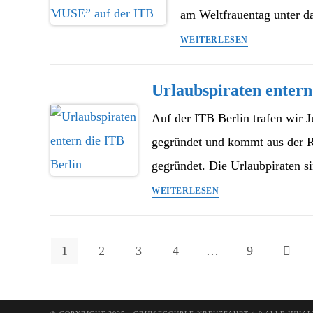
ITB
am Weltfrauentag unter 
Silversea
WEITERLESEN
Get-
Together
Urlaubspiraten entern
„BE
A
Auf der ITB Berlin trafen wir 
MUSE”
gegründet und kommt aus der 
auf
der
gegründet. Die Urlaubpiraten 
ITB
Urlaubspiraten
WEITERLESEN
entern
die
ITB
1
2
3
4
…
9
Zur näc
Berlin