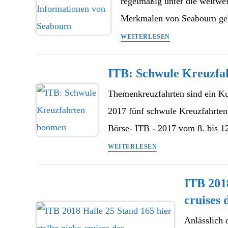
regelmäßig unter die weltwe
Merkmalen von Seabourn geh
ITB
WEITERLESEN
2024
–
ITB: Schwule Kreuzfa
News
und
Themenkreuzfahrten sind ein K
Informationen
2017 fünf schwule Kreuzfahrten 
von
Seabourn
Börse- ITB - 2017 vom 8. bis 
ITB:
WEITERLESEN
Schwule
Kreuzfahrten
ITB 2018
boomen
cruises
Anlässlich 