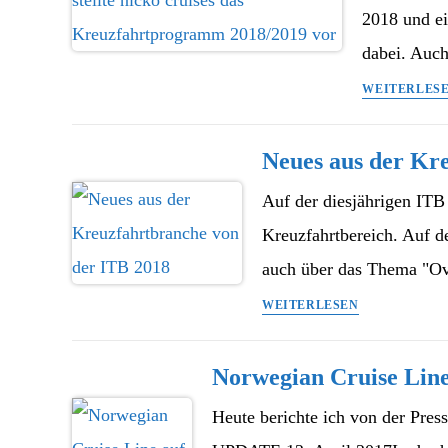
2018 und ei
dabei. Auc
WEITERLES
Neues aus der Kr
Auf der diesjährigen ITB
Kreuzfahrtbereich. Auf 
auch über das Thema "O
Neues
WEITERLESEN
aus
der
Norwegian Cruise Line
Kreuzfahrtbran
von
Heute berichte ich von der Pres
der