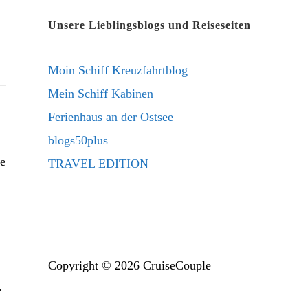
new
a
Unsere Lieblingsblogs und Reiseseiten
tab
new
tab
Moin Schiff Kreuzfahrtblog
Mein Schiff Kabinen
Ferienhaus an der Ostsee
blogs50plus
de
TRAVEL EDITION
Copyright © 2026 CruiseCouple
.