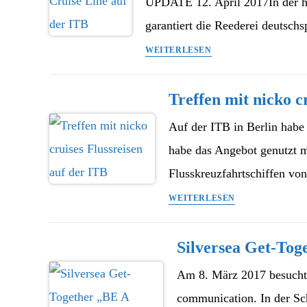
UPDATE 12. April 2017In der h
ITB
2018
garantiert die Reederei deutsc
Norwegian
WEITERLESEN
Cruise
Line
Treffen mit nicko c
auf
der
Auf der ITB in Berlin habe 
ITB
habe das Angebot genutzt mi
Flusskreuzfahrtschiffen vo
Treffen
WEITERLESEN
mit
nicko
Silversea Get-To
cruises
Flussreisen
Am 8. März 2017 besuchte
auf
communication. In der Sc
der